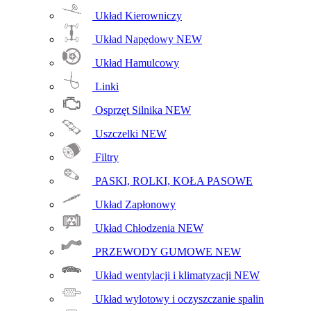
Układ Kierowniczy
Układ Napędowy
NEW
Układ Hamulcowy
Linki
Osprzęt Silnika
NEW
Uszczelki
NEW
Filtry
PASKI, ROLKI, KOŁA PASOWE
Układ Zapłonowy
Układ Chłodzenia
NEW
PRZEWODY GUMOWE
NEW
Układ wentylacji i klimatyzacji
NEW
Układ wylotowy i oczyszczanie spalin