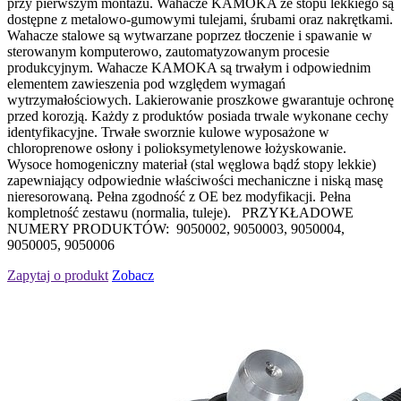
przy pierwszym montażu. Wahacze KAMOKA ze stopu lekkiego są
dostępne z metalowo-gumowymi tulejami, śrubami oraz nakrętkami.
Wahacze stalowe są wytwarzane poprzez tłoczenie i spawanie w
sterowanym komputerowo, zautomatyzowanym procesie
produkcyjnym. Wahacze KAMOKA są trwałym i odpowiednim
elementem zawieszenia pod względem wymagań
wytrzymałościowych. Lakierowanie proszkowe gwarantuje ochronę
przed korozją. Każdy z produktów posiada trwale wykonane cechy
identyfikacyjne. Trwałe sworznie kulowe wyposażone w
chloroprenowe osłony i polioksymetylenowe łożyskowanie.
Wysoce homogeniczny materiał (stal węglowa bądź stopy lekkie)
zapewniający odpowiednie właściwości mechaniczne i niską masę
nieresorowaną. Pełna zgodność z OE bez modyfikacji. Pełna
kompletność zestawu (normalia, tuleje). PRZYKŁADOWE
NUMERY PRODUKTÓW: 9050002, 9050003, 9050004,
9050005, 9050006
Zapytaj o produkt
Zobacz