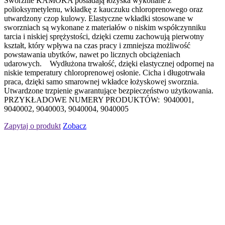
Sworznie KAMOKA posiadają łożyska wykonane z
polioksymetylenu, wkładkę z kauczuku chloroprenowego oraz
utwardzony czop kulowy. Elastyczne wkładki stosowane w
sworzniach są wykonane z materiałów o niskim współczynniku
tarcia i niskiej sprężystości, dzięki czemu zachowują pierwotny
kształt, który wpływa na czas pracy i zmniejsza możliwość
powstawania ubytków, nawet po licznych obciążeniach
udarowych. Wydłużona trwałość, dzięki elastycznej odpornej na
niskie temperatury chloroprenowej osłonie. Cicha i długotrwała
praca, dzięki samo smarownej wkładce łożyskowej sworznia.
Utwardzone trzpienie gwarantujące bezpieczeństwo użytkowania.
PRZYKŁADOWE NUMERY PRODUKTÓW: 9040001,
9040002, 9040003, 9040004, 9040005
Zapytaj o produkt
Zobacz