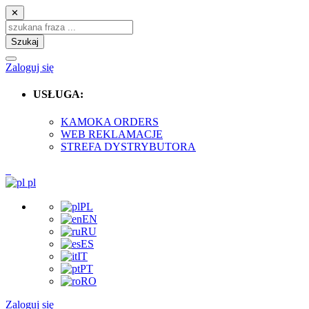
✕
Szukaj
Zaloguj się
USŁUGA:
KAMOKA ORDERS
WEB REKLAMACJE
STREFA DYSTRYBUTORA
pl
PL
EN
RU
ES
IT
PT
RO
Zaloguj się