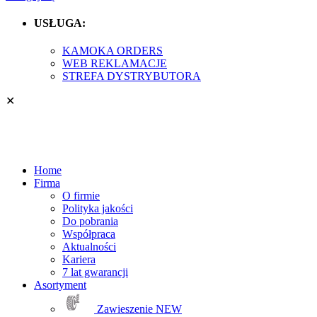
USŁUGA:
KAMOKA ORDERS
WEB REKLAMACJE
STREFA DYSTRYBUTORA
✕
Home
Firma
O firmie
Polityka jakości
Do pobrania
Współpraca
Aktualności
Kariera
7 lat gwarancji
Asortyment
Zawieszenie
NEW