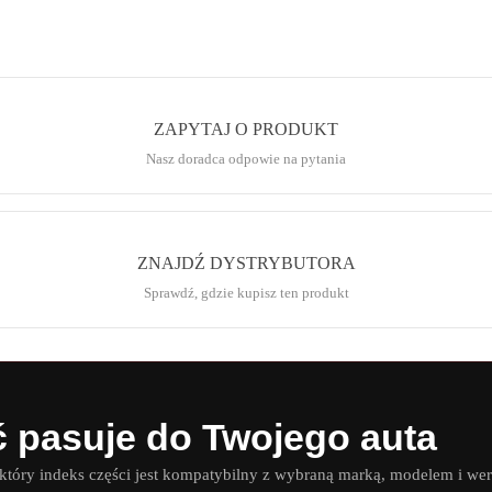
ZAPYTAJ O PRODUKT
Nasz doradca odpowie na pytania
ZNAJDŹ DYSTRYBUTORA
Sprawdź, gdzie kupisz ten produkt
ć pasuje do Twojego auta
óry indeks części jest kompatybilny z wybraną marką, modelem i wer