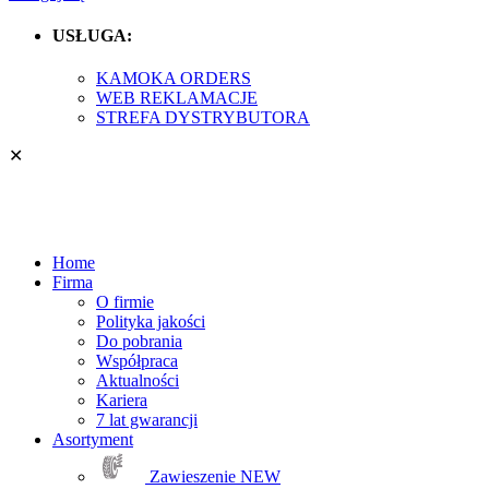
USŁUGA:
KAMOKA ORDERS
WEB REKLAMACJE
STREFA DYSTRYBUTORA
✕
Home
Firma
O firmie
Polityka jakości
Do pobrania
Współpraca
Aktualności
Kariera
7 lat gwarancji
Asortyment
Zawieszenie
NEW