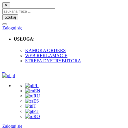
✕
Szukaj
Zaloguj się
USŁUGA:
KAMOKA ORDERS
WEB REKLAMACJE
STREFA DYSTRYBUTORA
pl
PL
EN
RU
ES
IT
PT
RO
Zaloguj się