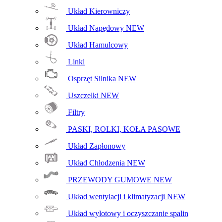
Układ Kierowniczy
Układ Napędowy
NEW
Układ Hamulcowy
Linki
Osprzęt Silnika
NEW
Uszczelki
NEW
Filtry
PASKI, ROLKI, KOŁA PASOWE
Układ Zapłonowy
Układ Chłodzenia
NEW
PRZEWODY GUMOWE
NEW
Układ wentylacji i klimatyzacji
NEW
Układ wylotowy i oczyszczanie spalin