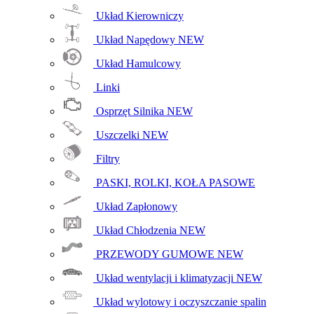
Układ Kierowniczy
Układ Napędowy
NEW
Układ Hamulcowy
Linki
Osprzęt Silnika
NEW
Uszczelki
NEW
Filtry
PASKI, ROLKI, KOŁA PASOWE
Układ Zapłonowy
Układ Chłodzenia
NEW
PRZEWODY GUMOWE
NEW
Układ wentylacji i klimatyzacji
NEW
Układ wylotowy i oczyszczanie spalin