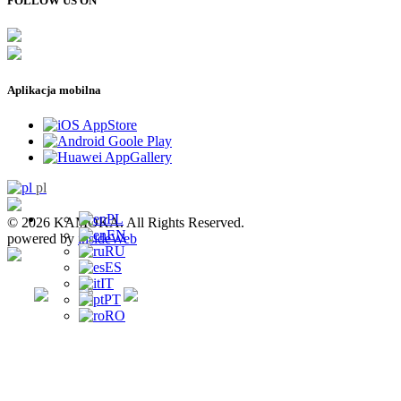
FOLLOW US ON
Aplikacja mobilna
pl
PL
© 2026 KAMOKA. All Rights Reserved.
EN
powered by
insideWeb
RU
ES
IT
PT
RO