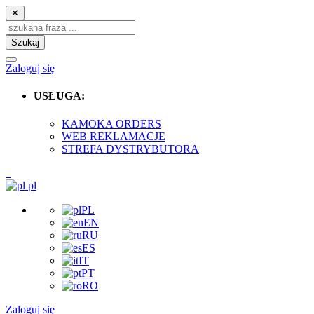
✕
Szukaj
Zaloguj się
USŁUGA:
KAMOKA ORDERS
WEB REKLAMACJE
STREFA DYSTRYBUTORA
pl
PL
EN
RU
ES
IT
PT
RO
Zaloguj się