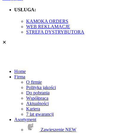
USŁUGA:
KAMOKA ORDERS
WEB REKLAMACJE
STREFA DYSTRYBUTORA
✕
Home
Firma
O firmie
Polityka jakości
Do pobrania
Współpraca
Aktualności
Kariera
7 lat gwarancji
Asortyment
Zawieszenie
NEW