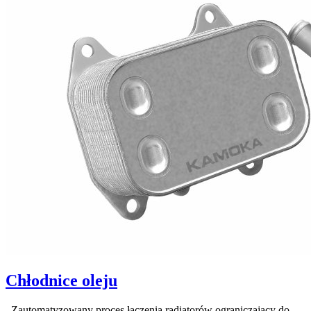
Chłodnice oleju
Zautomatyzowany proces łączenia radiatorów ograniczający do