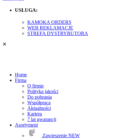
USŁUGA:
KAMOKA ORDERS
WEB REKLAMACJE
STREFA DYSTRYBUTORA
✕
Home
Firma
O firmie
Polityka jakości
Do pobrania
Współpraca
Aktualności
Kariera
7 lat gwarancji
Asortyment
Zawieszenie
NEW