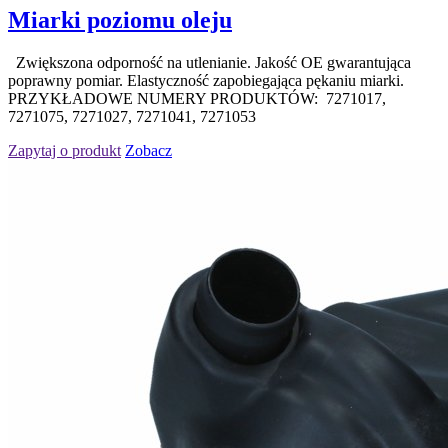
Miarki poziomu oleju
Zwiększona odporność na utlenianie. Jakość OE gwarantująca
poprawny pomiar. Elastyczność zapobiegająca pękaniu miarki.
PRZYKŁADOWE NUMERY PRODUKTÓW: 7271017,
7271075, 7271027, 7271041, 7271053
Zapytaj o produkt
Zobacz