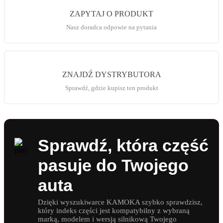
ZAPYTAJ O PRODUKT
Nasz doradca odpowie na pytania
ZNAJDŹ DYSTRYBUTORA
Sprawdź, gdzie kupisz ten produkt
Sprawdź, która część
pasuje do Twojego
auta
Dzięki wyszukiwarce KAMOKA szybko sprawdzisz,
który indeks części jest kompatybilny z wybraną
marką, modelem i wersją silnikową Twojego