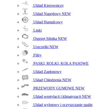
Układ Kierowniczy
Układ Napędowy
NEW
Układ Hamulcowy
Linki
Osprzęt Silnika
NEW
Uszczelki
NEW
Filtry
PASKI, ROLKI, KOŁA PASOWE
Układ Zapłonowy
Układ Chłodzenia
NEW
PRZEWODY GUMOWE
NEW
Układ wentylacji i klimatyzacji
NEW
Układ wylotowy i oczyszczanie spalin