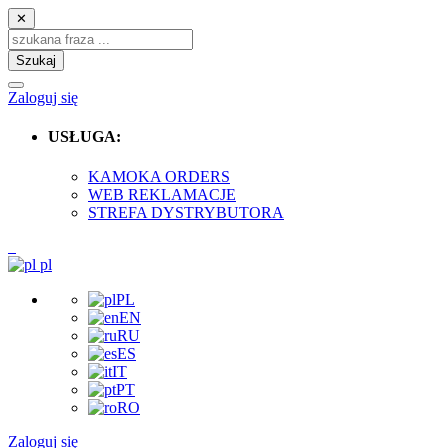
✕
Szukaj
Zaloguj się
USŁUGA:
KAMOKA ORDERS
WEB REKLAMACJE
STREFA DYSTRYBUTORA
pl
PL
EN
RU
ES
IT
PT
RO
Zaloguj się