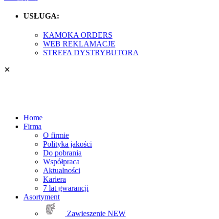
USŁUGA:
KAMOKA ORDERS
WEB REKLAMACJE
STREFA DYSTRYBUTORA
✕
Home
Firma
O firmie
Polityka jakości
Do pobrania
Współpraca
Aktualności
Kariera
7 lat gwarancji
Asortyment
Zawieszenie
NEW