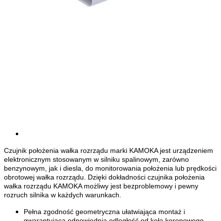
Czujnik położenia wałka rozrządu marki KAMOKA jest urządzeniem
elektronicznym stosowanym w silniku spalinowym, zarówno
benzynowym, jak i diesla, do monitorowania położenia lub prędkości
obrotowej wałka rozrządu. Dzięki dokładności czujnika położenia
wałka rozrządu KAMOKA możliwy jest bezproblemowy i pewny
rozruch silnika w każdych warunkach.
Pełna zgodność geometryczna ułatwiająca montaż i
gwarantująca odpowiednią odległość od koła koronowego.