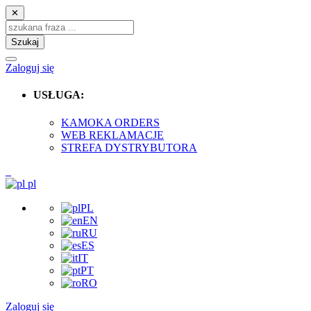
✕
Szukaj
Zaloguj się
USŁUGA:
KAMOKA ORDERS
WEB REKLAMACJE
STREFA DYSTRYBUTORA
pl
PL
EN
RU
ES
IT
PT
RO
Zaloguj się