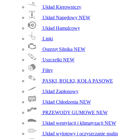
Układ Kierowniczy
Układ Napędowy
NEW
Układ Hamulcowy
Linki
Osprzęt Silnika
NEW
Uszczelki
NEW
Filtry
PASKI, ROLKI, KOŁA PASOWE
Układ Zapłonowy
Układ Chłodzenia
NEW
PRZEWODY GUMOWE
NEW
Układ wentylacji i klimatyzacji
NEW
Układ wylotowy i oczyszczanie spalin