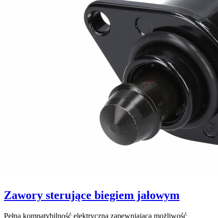
Zawory sterujące biegiem jałowym
Pełna kompatybilność elektryczna zapewniająca możliwość