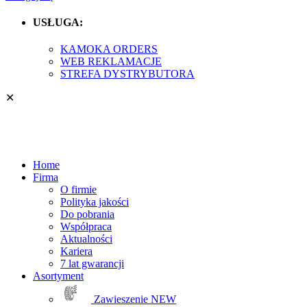
USŁUGA:
KAMOKA ORDERS
WEB REKLAMACJE
STREFA DYSTRYBUTORA
✕
Home
Firma
O firmie
Polityka jakości
Do pobrania
Współpraca
Aktualności
Kariera
7 lat gwarancji
Asortyment
Zawieszenie
NEW