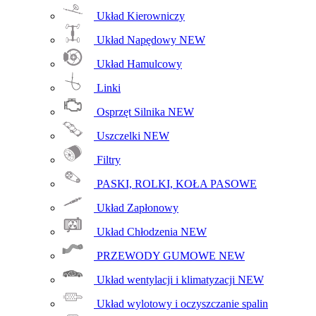
Układ Kierowniczy
Układ Napędowy
NEW
Układ Hamulcowy
Linki
Osprzęt Silnika
NEW
Uszczelki
NEW
Filtry
PASKI, ROLKI, KOŁA PASOWE
Układ Zapłonowy
Układ Chłodzenia
NEW
PRZEWODY GUMOWE
NEW
Układ wentylacji i klimatyzacji
NEW
Układ wylotowy i oczyszczanie spalin