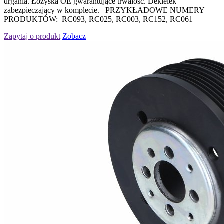
drgania. Łożyska OE gwarantujące trwałość. Dekielek
zabezpieczający w komplecie. PRZYKŁADOWE NUMERY
PRODUKTÓW: RC093, RC025, RC003, RC152, RC061
Zapytaj o produkt
Zobacz