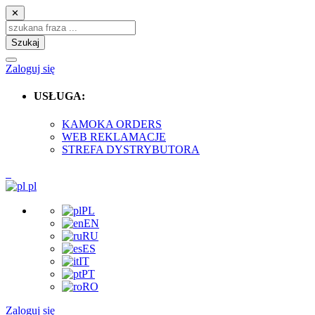
✕
Szukaj
Zaloguj się
USŁUGA:
KAMOKA ORDERS
WEB REKLAMACJE
STREFA DYSTRYBUTORA
pl
PL
EN
RU
ES
IT
PT
RO
Zaloguj się