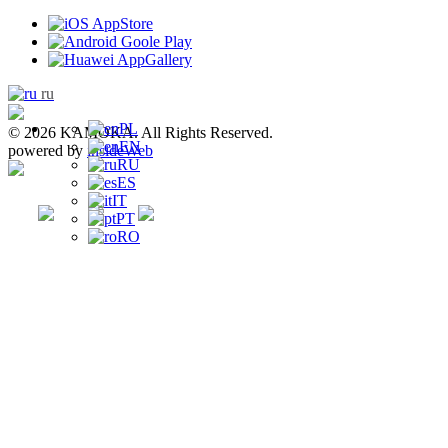
ru
PL
© 2026 KAMOKA. All Rights Reserved.
EN
powered by
insideWeb
RU
ES
IT
PT
RO