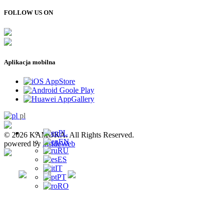
FOLLOW US ON
Aplikacja mobilna
pl
PL
© 2026 KAMOKA. All Rights Reserved.
EN
powered by
insideWeb
RU
ES
IT
PT
RO