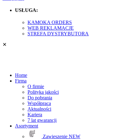
USŁUGA:
KAMOKA ORDERS
WEB REKLAMACJE
STREFA DYSTRYBUTORA
✕
Home
Firma
O firmie
Polityka jakości
Do pobrania
Współpraca
Aktualności
Kariera
7 lat gwarancji
Asortyment
Zawieszenie
NEW