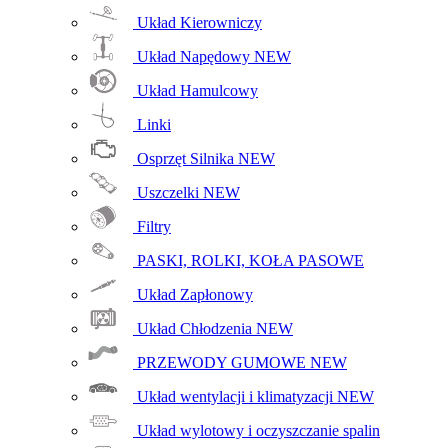
Układ Kierowniczy
Układ Napędowy
NEW
Układ Hamulcowy
Linki
Osprzęt Silnika
NEW
Uszczelki
NEW
Filtry
PASKI, ROLKI, KOŁA PASOWE
Układ Zapłonowy
Układ Chłodzenia
NEW
PRZEWODY GUMOWE
NEW
Układ wentylacji i klimatyzacji
NEW
Układ wylotowy i oczyszczanie spalin