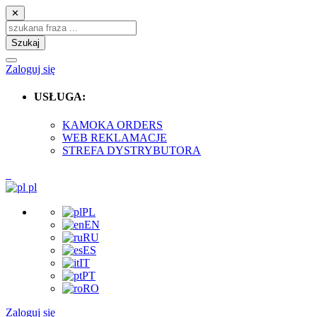
✕
Szukaj
Zaloguj się
USŁUGA:
KAMOKA ORDERS
WEB REKLAMACJE
STREFA DYSTRYBUTORA
pl
PL
EN
RU
ES
IT
PT
RO
Zaloguj się