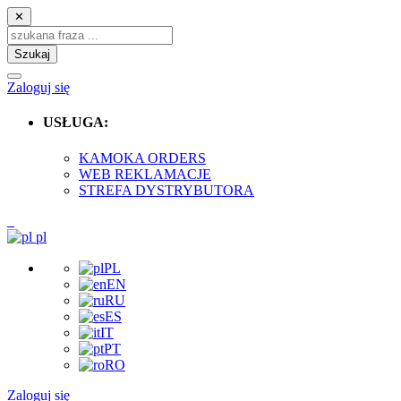
✕
Szukaj
Zaloguj się
USŁUGA:
KAMOKA ORDERS
WEB REKLAMACJE
STREFA DYSTRYBUTORA
pl
PL
EN
RU
ES
IT
PT
RO
Zaloguj się