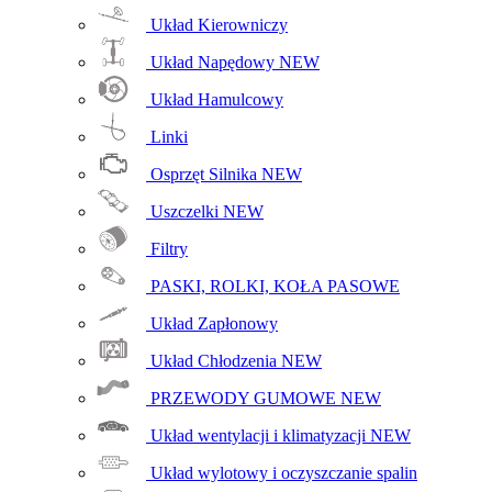
Układ Kierowniczy
Układ Napędowy
NEW
Układ Hamulcowy
Linki
Osprzęt Silnika
NEW
Uszczelki
NEW
Filtry
PASKI, ROLKI, KOŁA PASOWE
Układ Zapłonowy
Układ Chłodzenia
NEW
PRZEWODY GUMOWE
NEW
Układ wentylacji i klimatyzacji
NEW
Układ wylotowy i oczyszczanie spalin