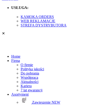
USŁUGA:
KAMOKA ORDERS
WEB REKLAMACJE
STREFA DYSTRYBUTORA
✕
Home
Firma
O firmie
Polityka jakości
Do pobrania
Współpraca
Aktualności
Kariera
7 lat gwarancji
Asortyment
Zawieszenie
NEW