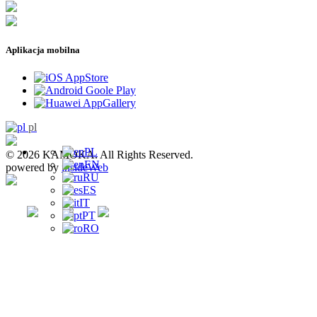
Aplikacja mobilna
pl
PL
© 2026 KAMOKA. All Rights Reserved.
EN
powered by
insideWeb
RU
ES
IT
PT
RO