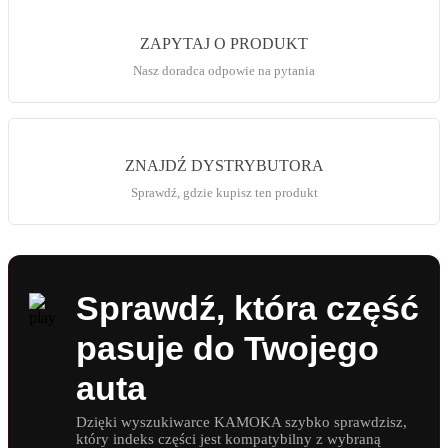
ZAPYTAJ O PRODUKT
Nasz doradca odpowie na pytania
ZNAJDŹ DYSTRYBUTORA
Sprawdź, gdzie kupisz ten produkt
Sprawdź, która część
pasuje do Twojego
auta
Dzięki wyszukiwarce KAMOKA szybko sprawdzisz,
który indeks części jest kompatybilny z wybraną