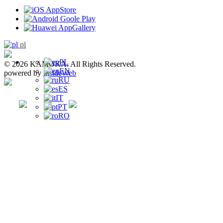
pl
PL
© 2026 KAMOKA. All Rights Reserved.
EN
powered by
insideWeb
RU
ES
IT
PT
RO