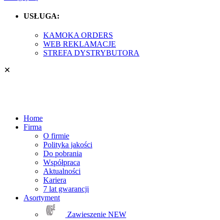
USŁUGA:
KAMOKA ORDERS
WEB REKLAMACJE
STREFA DYSTRYBUTORA
✕
Home
Firma
O firmie
Polityka jakości
Do pobrania
Współpraca
Aktualności
Kariera
7 lat gwarancji
Asortyment
Zawieszenie
NEW