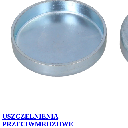
USZCZELNIENIA
PRZECIWMROZOWE