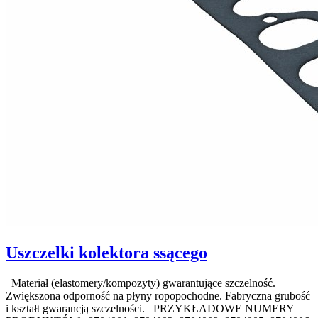
Uszczelki kolektora ssącego
Materiał (elastomery/kompozyty) gwarantujące szczelność.
Zwiększona odporność na płyny ropopochodne. Fabryczna grubość
i kształt gwarancją szczelności. PRZYKŁADOWE NUMERY