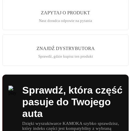
ZAPYTAJ O PRODUKT
Nasz doradca odpowie na pytania
ZNAJDŹ DYSTRYBUTORA
Sprawdź, gdzie kupisz ten produkt
Sprawdź, która część
pasuje do Twojego
auta
Dzięki wyszukiwarce KAMOKA szybko sprawdzisz,
który indeks części jest kompatybilny z wybraną