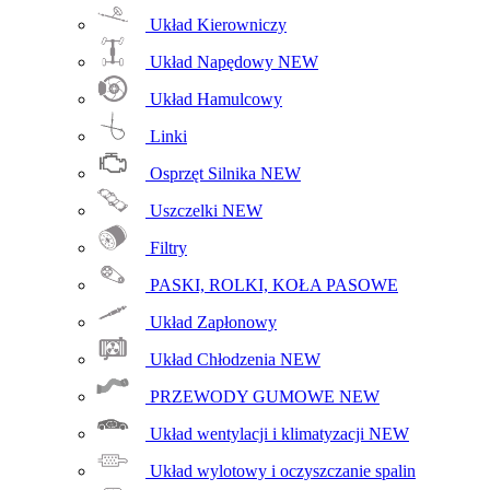
Układ Kierowniczy
Układ Napędowy
NEW
Układ Hamulcowy
Linki
Osprzęt Silnika
NEW
Uszczelki
NEW
Filtry
PASKI, ROLKI, KOŁA PASOWE
Układ Zapłonowy
Układ Chłodzenia
NEW
PRZEWODY GUMOWE
NEW
Układ wentylacji i klimatyzacji
NEW
Układ wylotowy i oczyszczanie spalin