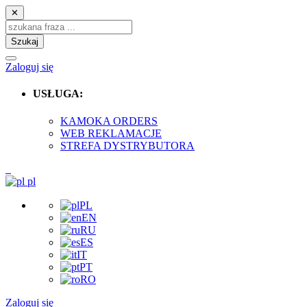
✕
Szukaj
Zaloguj się
USŁUGA:
KAMOKA ORDERS
WEB REKLAMACJE
STREFA DYSTRYBUTORA
pl
PL
EN
RU
ES
IT
PT
RO
Zaloguj się