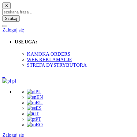
✕
Szukaj
Zaloguj się
USŁUGA:
KAMOKA ORDERS
WEB REKLAMACJE
STREFA DYSTRYBUTORA
pl
PL
EN
RU
ES
IT
PT
RO
Zaloguj się