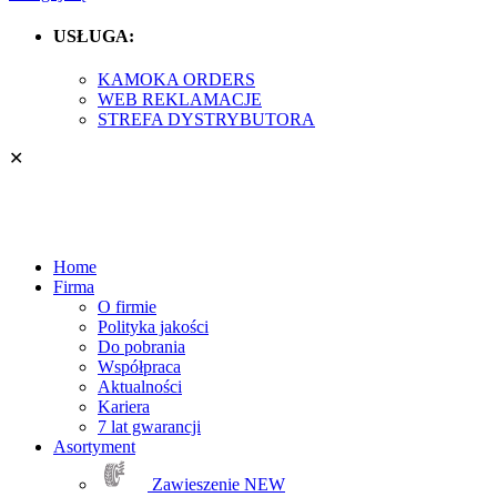
USŁUGA:
KAMOKA ORDERS
WEB REKLAMACJE
STREFA DYSTRYBUTORA
✕
Home
Firma
O firmie
Polityka jakości
Do pobrania
Współpraca
Aktualności
Kariera
7 lat gwarancji
Asortyment
Zawieszenie
NEW