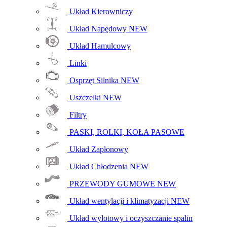
Układ Kierowniczy
Układ Napędowy
NEW
Układ Hamulcowy
Linki
Osprzęt Silnika
NEW
Uszczelki
NEW
Filtry
PASKI, ROLKI, KOŁA PASOWE
Układ Zapłonowy
Układ Chłodzenia
NEW
PRZEWODY GUMOWE
NEW
Układ wentylacji i klimatyzacji
NEW
Układ wylotowy i oczyszczanie spalin