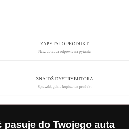
ZAPYTAJ O PRODUKT
Nasz doradca odpowie na pytania
ZNAJDŹ DYSTRYBUTORA
Sprawdź, gdzie kupisz ten produkt
ć pasuje do Twojego auta