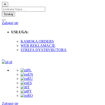
✕
Szukaj
Zaloguj się
USŁUGA:
KAMOKA ORDERS
WEB REKLAMACJE
STREFA DYSTRYBUTORA
pl
PL
EN
RU
ES
IT
PT
RO
Zaloguj się