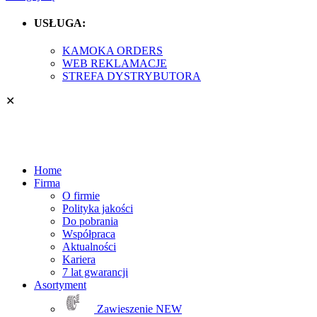
USŁUGA:
KAMOKA ORDERS
WEB REKLAMACJE
STREFA DYSTRYBUTORA
✕
Home
Firma
O firmie
Polityka jakości
Do pobrania
Współpraca
Aktualności
Kariera
7 lat gwarancji
Asortyment
Zawieszenie
NEW