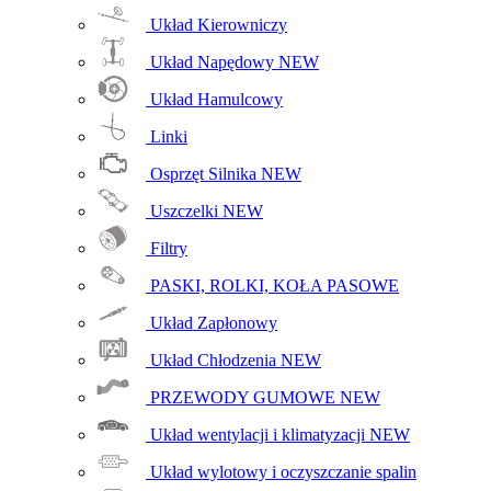
Układ Kierowniczy
Układ Napędowy
NEW
Układ Hamulcowy
Linki
Osprzęt Silnika
NEW
Uszczelki
NEW
Filtry
PASKI, ROLKI, KOŁA PASOWE
Układ Zapłonowy
Układ Chłodzenia
NEW
PRZEWODY GUMOWE
NEW
Układ wentylacji i klimatyzacji
NEW
Układ wylotowy i oczyszczanie spalin