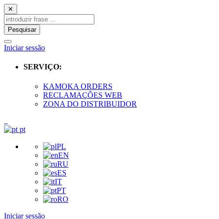
✕
Pesquisar
Iniciar sessão
SERVIÇO:
KAMOKA ORDERS
RECLAMAÇÕES WEB
ZONA DO DISTRIBUIDOR
pt
PL
EN
RU
ES
IT
PT
RO
Iniciar sessão