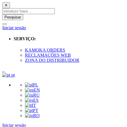
✕
Pesquisar
Iniciar sessão
SERVIÇO:
KAMOKA ORDERS
RECLAMAÇÕES WEB
ZONA DO DISTRIBUIDOR
pt
PL
EN
RU
ES
IT
PT
RO
Iniciar sessão