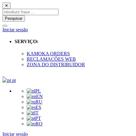
✕
Pesquisar
Iniciar sessão
SERVIÇO:
KAMOKA ORDERS
RECLAMAÇÕES WEB
ZONA DO DISTRIBUIDOR
pt
PL
EN
RU
ES
IT
PT
RO
Iniciar sessão