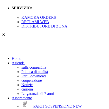
SERVIZIO:
KAMOKA ORDERS
RECLAMI WEB
DISTRIBUTORE DI ZONA
✕
Home
Azienda
sulla compagnia
Politica di qualità
Per il download
cooperazione
Notizie
carriera
La garanzia di 7 anni
Assortimento
PARTI SOSPENSIONE
NEW