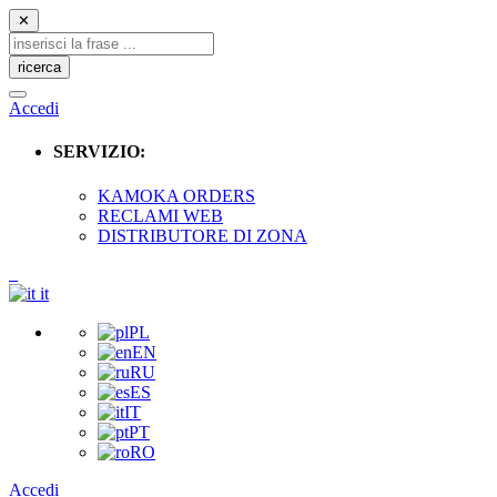
✕
ricerca
Accedi
SERVIZIO:
KAMOKA ORDERS
RECLAMI WEB
DISTRIBUTORE DI ZONA
it
PL
EN
RU
ES
IT
PT
RO
Accedi