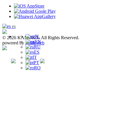
es
PL
© 2026 KAMOKA. All Rights Reserved.
EN
powered by
insideWeb
RU
ES
IT
PT
RO