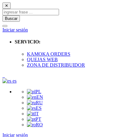
✕
Buscar
Iniciar sesión
SERVICIO:
KAMOKA ORDERS
QUEJAS WEB
ZONA DE DISTRIBUIDOR
es
PL
EN
RU
ES
IT
PT
RO
Iniciar sesión