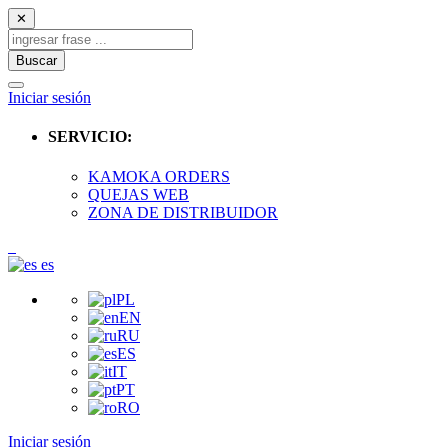
✕
Buscar
Iniciar sesión
SERVICIO:
KAMOKA ORDERS
QUEJAS WEB
ZONA DE DISTRIBUIDOR
es
PL
EN
RU
ES
IT
PT
RO
Iniciar sesión