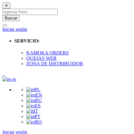
✕
Buscar
Iniciar sesión
SERVICIO:
KAMOKA ORDERS
QUEJAS WEB
ZONA DE DISTRIBUIDOR
es
PL
EN
RU
ES
IT
PT
RO
Iniciar sesión