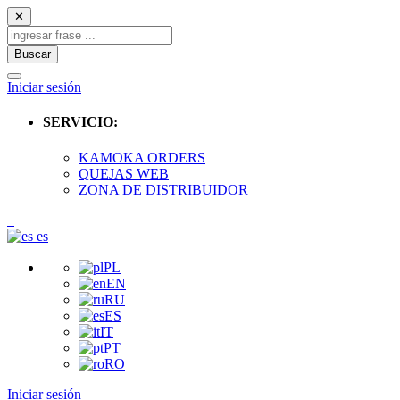
✕
Buscar
Iniciar sesión
SERVICIO:
KAMOKA ORDERS
QUEJAS WEB
ZONA DE DISTRIBUIDOR
es
PL
EN
RU
ES
IT
PT
RO
Iniciar sesión