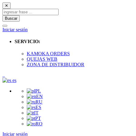
✕
Buscar
Iniciar sesión
SERVICIO:
KAMOKA ORDERS
QUEJAS WEB
ZONA DE DISTRIBUIDOR
es
PL
EN
RU
ES
IT
PT
RO
Iniciar sesión